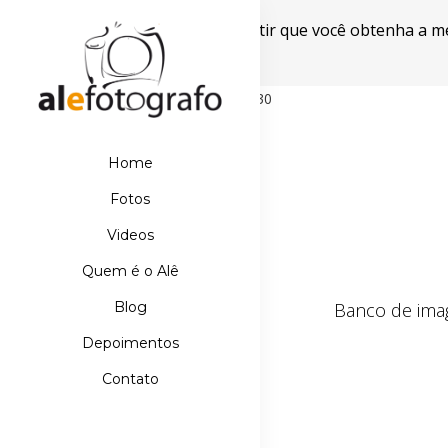
Este site usa cookies para garantir que você obtenha a m
Powered by WebsitePolicies
498D39E21DB110067AA42A42EBDE5630
Home
Fotos
Videos
Quem é o Alê
Banco de imag
Blog
Depoimentos
Contato