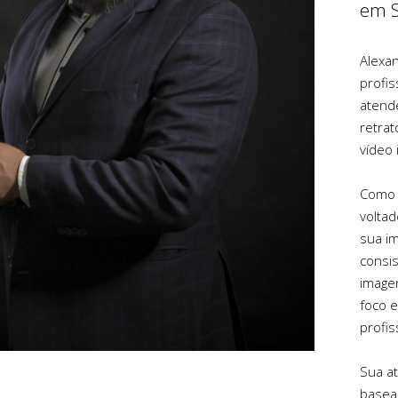
em S
Alexa
profi
atend
retrat
vídeo 
Como f
voltad
sua im
consis
image
foco e
profis
Sua a
basea