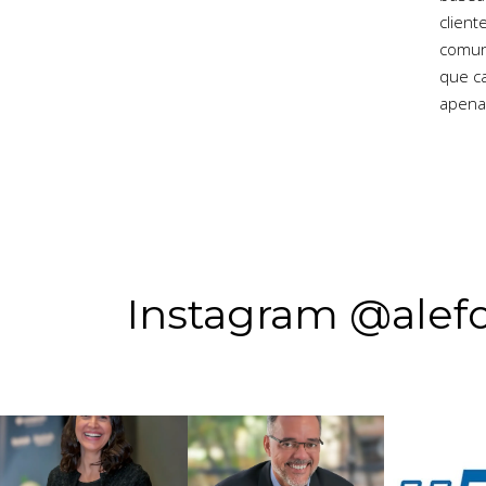
client
comuni
que ca
apenas
Instagram @alefo