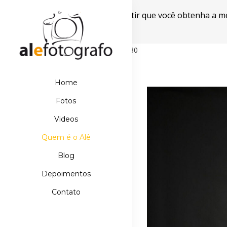
Este site usa cookies para garantir que você obtenha a m
Powered by WebsitePolicies
498D39E21DB110067AA42A42EBDE5630
Home
Fotos
Videos
Quem é o Alê
Blog
Depoimentos
Contato