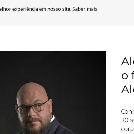
elhor experiência em nosso site.
Saber mais
A
o 
Al
Conh
30 a
corp