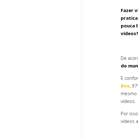
Fazer v
pratic
pouca l
vídeos
De acor
do mu
E confo
Box
, 9
mesmo c
vídeos.
Por iss
vídeos a