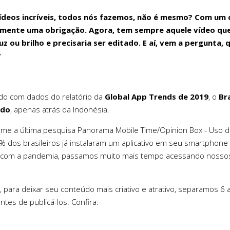
ídeos incríveis, todos nós fazemos, não é mesmo? Com um c
amente uma obrigação. Agora, tem sempre aquele vídeo que
uz ou brilho e precisaria ser editado. E aí, vem a pergunta,
?
do com dados do relatório da
Global App Trends de 2019
, o
Br
ndo
, apenas atrás da Indonésia.
rme a última pesquisa Panorama Mobile Time/Opinion Box - Uso d
7% dos brasileiros já instalaram um aplicativo em seu smartphone
om a pandemia, passamos muito mais tempo acessando nossos
o, para deixar seu conteúdo mais criativo e atrativo, separamos 
ntes de publicá-los. Confira: