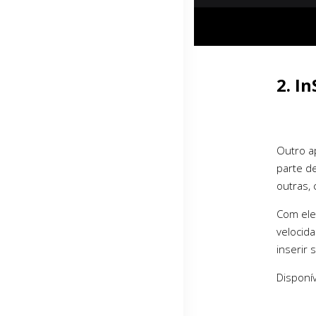
2. I
Outro ap
parte d
outras, 
Com ele,
velocida
inserir 
Disponí