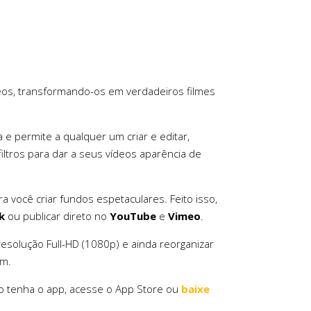
deos, transformando-os em verdadeiros filmes
va e permite a qualquer um criar e editar,
 filtros para dar a seus vídeos aparência de
a você criar fundos espetaculares. Feito isso,
k
ou publicar direto no
YouTube
e
Vimeo
.
m resolução Full-HD (1080p) e ainda reorganizar
em.
não tenha o app, acesse o App Store ou
baixe