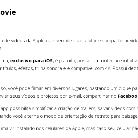
Movie
a de vídeos da Apple que permite criar, editar e compartilhar ví
s.
rama,
exclusivo para iOS,
é gratuito, possui uma interface intuiti
r títulos, efeitos, trilha sonora e é compatível com 4K. Possui dez
so, você pode filmar em diversos lugares, bastando um clique par
viar seus vídeos e projetos por e-mail, compartilhar no
Faceboo
 app possibilita simplificar a criação de trailers, salvar vídeos co
quando você alterna o modo de orientação de retrato para paisag
tuma vir instalado nos celulares da Apple, mas caso seu celular 