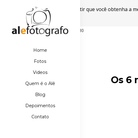
Este site usa cookies para garantir que você obtenha a m
Powered by WebsitePolicies
498D39E21DB110067AA42A42EBDE5630
Home
Fotos
Videos
Os 6 
Quem é o Alê
Blog
Depoimentos
Contato