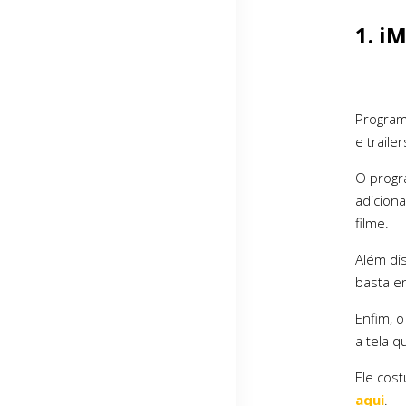
1. i
Program
e trailer
O prog
adiciona
filme.
Além dis
basta en
Enfim, o
a tela 
Ele cos
aqui
.