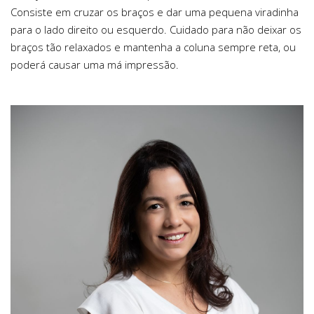
Consiste em cruzar os braços e dar uma pequena viradinha
para o lado direito ou esquerdo. Cuidado para não deixar os
braços tão relaxados e mantenha a coluna sempre reta, ou
poderá causar uma má impressão.