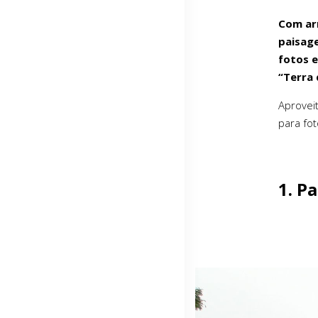
Com ar
paisage
fotos e
“Terra 
Aproveit
para fot
1. P