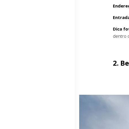
Endere
Entrad
Dica fo
dentro d
2. B