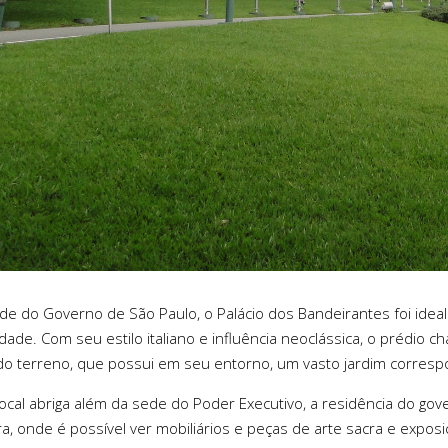
de do Governo de São Paulo, o Palácio dos Bandeirantes foi ideal
dade. Com seu estilo italiano e influência neoclássica, o prédio 
do terreno, que possui em seu entorno, um vasto jardim corresp
local abriga além da sede do Poder Executivo, a residência do go
a, onde é possível ver mobiliários e peças de arte sacra e expos