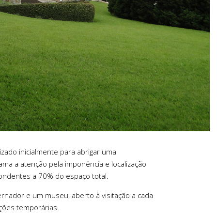
izado inicialmente para abrigar uma
chama a atenção pela imponência e localização
ondentes a 70% do espaço total.
vernador e um museu, aberto à visitação a cada
ições temporárias.