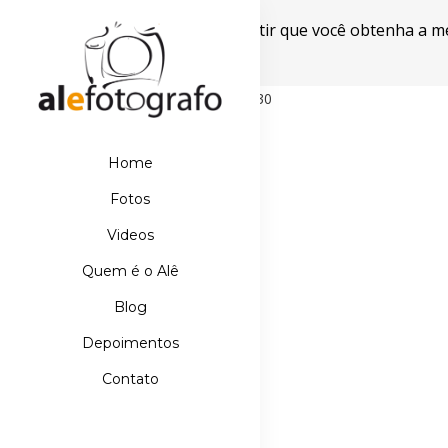
Este site usa cookies para garantir que você obtenha a m
Powered by WebsitePolicies
498D39E21DB110067AA42A42EBDE5630
Home
Fotos
Videos
Quem é o Alê
Blog
Depoimentos
Contato