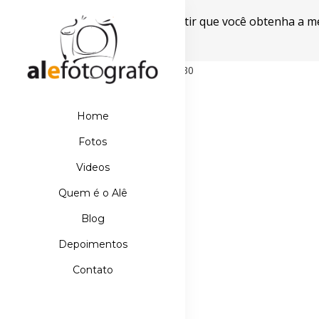
Este site usa cookies para garantir que você obtenha a m
Powered by WebsitePolicies
498D39E21DB110067AA42A42EBDE5630
Home
Fotos
Videos
Quem é o Alê
Blog
Depoimentos
Contato