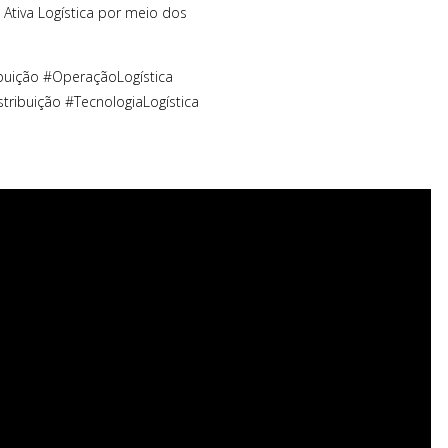
 Ativa Logística por meio dos
ibuição #OperaçãoLogística
tribuição #TecnologiaLogística