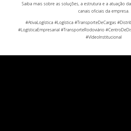
Saiba mais sobre as soluções, a estrutura e a atuação da
canais oficiais da empresa.
#AtivaLogística #Logística #TransporteDeCargas #Distr
#LogísticaEmpresarial #TransporteRodoviário #CentroDeDis
#VídeoInstitucional