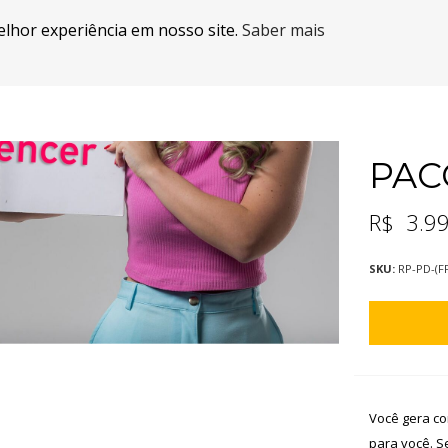
elhor experiência em nosso site.
Saber mais
PAC
R$
3.9
SKU:
RP-PD-(F
Você gera co
para você. S