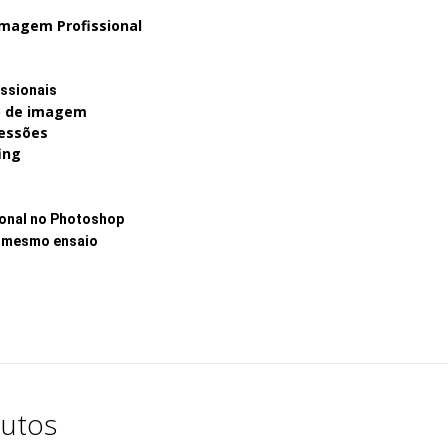
Imagem Profissional
issionais
o de imagem
ressões
ing
s
ional no Photoshop
o mesmo ensaio
utos