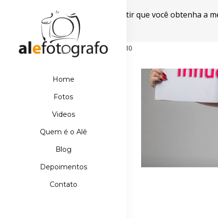
Este site usa cookies para garantir que você obtenha a m
Powered by WebsitePolicies
498D39E21DB110067AA42A42EBDE5630
Home
Fotos
Videos
Quem é o Alê
Blog
Depoimentos
Contato