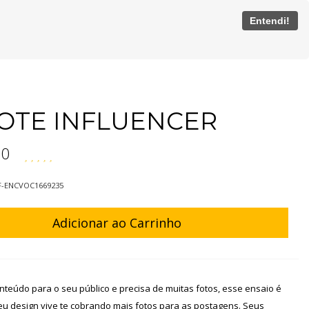
Entendi!
OTE INFLUENCER
90
F-ENCVOC1669235
Adicionar ao Carrinho
nteúdo para o seu público e precisa de muitas fotos, esse ensaio é
eu design vive te cobrando mais fotos para as postagens. Seus